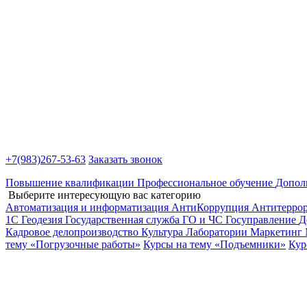
+7(983)
267-53-63
Заказать звонок
Повышение квалификации
Профессиональное обучение
Допол
Выберите интересующую вас категорию
Автоматизация и информатизация
АнтиКоррупция
Антитерро
1С
Геодезия
Государственная служба
ГО и ЧС
Госуправление
Д
Кадровое делопроизводство
Культура
Лаборатории
Маркетинг
тему «Погрузочные работы»
Курсы на тему «Подъемники»
Кур