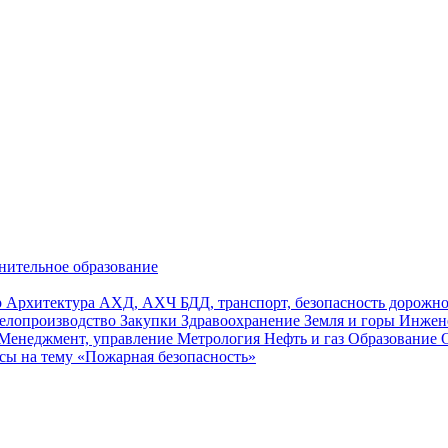
нительное образование
р
Архитектура
АХД, АХЧ
БДД, транспорт, безопасность дорож
елопроизводство
Закупки
Здравоохранение
Земля и горы
Инжен
Менеджмент, управление
Метрология
Нефть и газ
Образование
сы на тему «Пожарная безопасность»