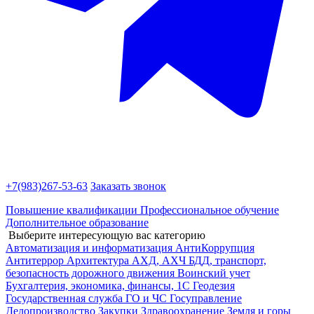
+7(983)
267-53-63
Заказать звонок
Повышение квалификации
Профессиональное обучение
Дополнительное образование
Выберите интересующую вас категорию
Автоматизация и информатизация
АнтиКоррупция
Антитеррор
Архитектура
АХД, АХЧ
БДД, транспорт,
безопасность дорожного движения
Воинский учет
Бухгалтерия, экономика, финансы, 1С
Геодезия
Государственная служба
ГО и ЧС
Госуправление
Делопроизводство
Закупки
Здравоохранение
Земля и горы