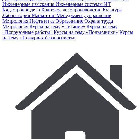
Инженерные изыскания
Инженерные системы
ИТ
Кадастровое дело
Кадровое делопроизводство
Культура
Лаборатории
Маркетинг
Менеджмент, управление
Метрология
Нефть и газ
Образование
Охрана труда
Метрология
Курсы на тему «Питание»
Курсы на тему
«Погрузочные работы»
Курсы на тему «Подъемники»
Курсы
на тему «Пожарная безопасность»