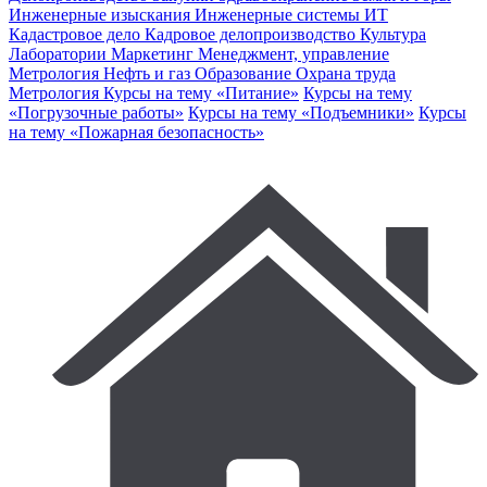
Инженерные изыскания
Инженерные системы
ИТ
Кадастровое дело
Кадровое делопроизводство
Культура
Лаборатории
Маркетинг
Менеджмент, управление
Метрология
Нефть и газ
Образование
Охрана труда
Метрология
Курсы на тему «Питание»
Курсы на тему
«Погрузочные работы»
Курсы на тему «Подъемники»
Курсы
на тему «Пожарная безопасность»