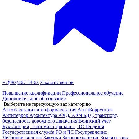
+7(983)
267-53-63
Заказать звонок
Повышение квалификации
Профессиональное обучение
Дополнительное образование
Выберите интересующую вас категорию
Автоматизация и информатизация
АнтиКоррупция
Антитеррор
Архитектура
АХД, АХЧ
БДД, транспорт,
безопасность дорожного движения
Воинский учет
Бухгалтерия, экономика, финансы, 1С
Геодезия
Государственная служба
ГО и ЧС
Госуправление
Делопроизводство
Закупки
Здравоохранение
Земля и горы