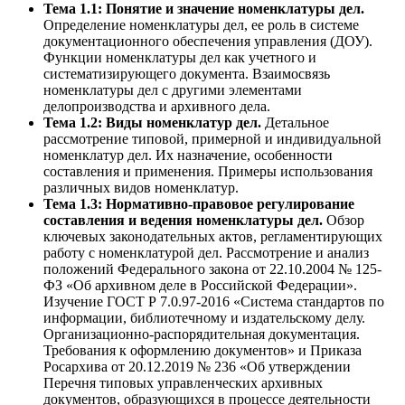
Тема 1.1: Понятие и значение номенклатуры дел.
Определение номенклатуры дел, ее роль в системе
документационного обеспечения управления (ДОУ).
Функции номенклатуры дел как учетного и
систематизирующего документа. Взаимосвязь
номенклатуры дел с другими элементами
делопроизводства и архивного дела.
Тема 1.2: Виды номенклатур дел.
Детальное
рассмотрение типовой, примерной и индивидуальной
номенклатур дел. Их назначение, особенности
составления и применения. Примеры использования
различных видов номенклатур.
Тема 1.3: Нормативно-правовое регулирование
составления и ведения номенклатуры дел.
Обзор
ключевых законодательных актов, регламентирующих
работу с номенклатурой дел. Рассмотрение и анализ
положений Федерального закона от 22.10.2004 № 125-
ФЗ «Об архивном деле в Российской Федерации».
Изучение ГОСТ Р 7.0.97-2016 «Система стандартов по
информации, библиотечному и издательскому делу.
Организационно-распорядительная документация.
Требования к оформлению документов» и Приказа
Росархива от 20.12.2019 № 236 «Об утверждении
Перечня типовых управленческих архивных
документов, образующихся в процессе деятельности