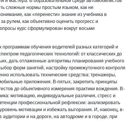
ля и мастера. В образовательной среде автомобилистов
ть сложные нормы простым языком, как не
онимание, как «перенести» знание из учебника в
 за рулем, как объективно оценить прогресс и
 вопросы курс сформулирован вокруг восьми
к программам обучения водителей разных категорий и
пектром педагогических технологий: от классических до
тьих, дать отлаженные алгоритмы планирования учебного
выбор форм занятий, настройку промежуточного контроля
енно использовать технические средства: тренажеры,
обильные приложения. В-пятых, закрепить принципы
естов до объективного измерения практики вождения. В-
ника: мотивацию, индивидуальные различия, стресс и
петенции профессиональной рефлексии: анализировать
уровень мотивации и избежать выгорания. И, наконец, в-
аудитории и на дороге, на автодроме и в городе, при