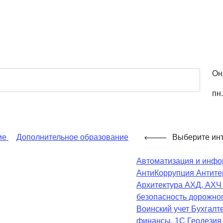
Он
пн.
ие
Дополнительное образование
Выберите ин
Автоматизация и инфо
АнтиКоррупция
Антите
Архитектура
АХД, АХ
безопасность дорожно
Воинский учет
Бухгалте
финансы, 1С
Геодезия