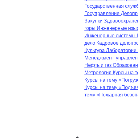
Государственная служ
Госуправление
Делопр
Закупки
Здравоохран
горы
Инженерные изы
Инженерные системы
дело
Кадровое делопр
Культура
Лаборатории
Менеджмент, управле
Нефть и газ
Образова
Метрология
Курсы на 
Курсы на тему «Погру
Курсы на тему «Подъе
тему «Пожарная безоп