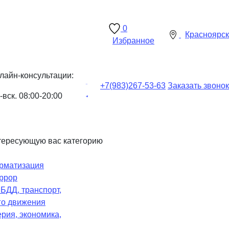
0
Красноярск
Избранное
лайн-консультации:
+7(983)
267-53-63
Заказать звонок
-вск. 08:00-20:00
тересующую вас категорию
рматизация
ррор
Ч
БДД, транспорт,
го движения
рия, экономика,