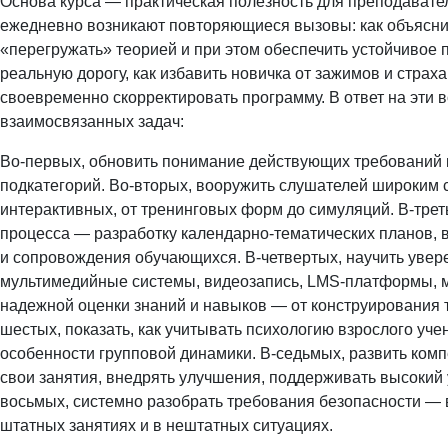
Основа курса — практическая полезность для преподавате
ежедневно возникают повторяющиеся вызовы: как объясни
«перегружать» теорией и при этом обеспечить устойчивое п
реальную дорогу, как избавить новичка от зажимов и страха
своевременно скорректировать программу. В ответ на эти
взаимосвязанных задач:
Во-первых, обновить понимание действующих требований 
подкатегорий. Во-вторых, вооружить слушателей широким с
интерактивных, от тренинговых форм до симуляций. В-тре
процесса — разработку календарно-тематических планов, 
и сопровождения обучающихся. В-четвертых, научить увер
мультимедийные системы, видеозапись, LMS-платформы, м
надежной оценки знаний и навыков — от конструирования т
шестых, показать, как учитывать психологию взрослого уче
особенности групповой динамики. В-седьмых, развить ком
свои занятия, внедрять улучшения, поддерживать высокий 
восьмых, системно разобрать требования безопасности — в 
штатных занятиях и в нештатных ситуациях.