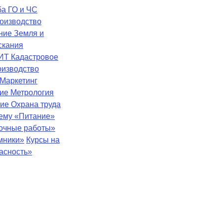
ба
ГО и ЧС
оизводство
ение
Земля и
скания
ИТ
Кадастровое
оизводство
Маркетинг
ние
Метрология
ние
Охрана труда
тему «Питание»
зочные работы»
мники»
Курсы на
асность»