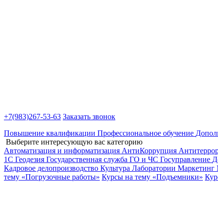
+7(983)
267-53-63
Заказать звонок
Повышение квалификации
Профессиональное обучение
Допол
Выберите интересующую вас категорию
Автоматизация и информатизация
АнтиКоррупция
Антитерро
1С
Геодезия
Государственная служба
ГО и ЧС
Госуправление
Д
Кадровое делопроизводство
Культура
Лаборатории
Маркетинг
тему «Погрузочные работы»
Курсы на тему «Подъемники»
Кур