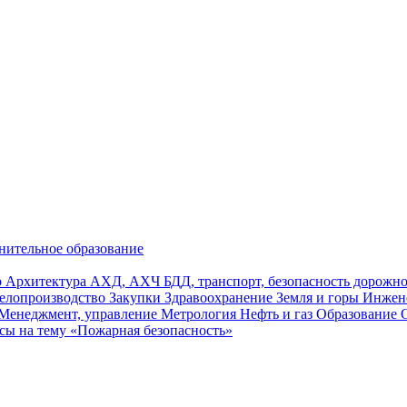
нительное образование
р
Архитектура
АХД, АХЧ
БДД, транспорт, безопасность дорож
елопроизводство
Закупки
Здравоохранение
Земля и горы
Инжен
Менеджмент, управление
Метрология
Нефть и газ
Образование
сы на тему «Пожарная безопасность»