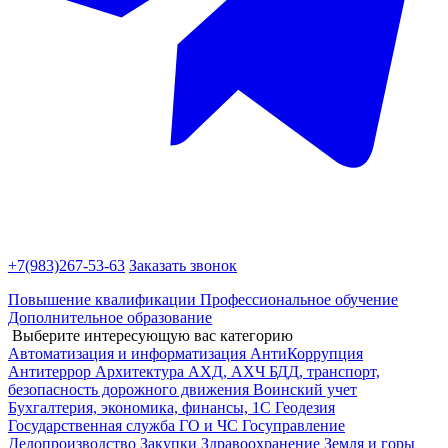
+7(983)
267-53-63
Заказать звонок
Повышение квалификации
Профессиональное обучение
Дополнительное образование
Выберите интересующую вас категорию
Автоматизация и информатизация
АнтиКоррупция
Антитеррор
Архитектура
АХД, АХЧ
БДД, транспорт,
безопасность дорожного движения
Воинский учет
Бухгалтерия, экономика, финансы, 1С
Геодезия
Государственная служба
ГО и ЧС
Госуправление
Делопроизводство
Закупки
Здравоохранение
Земля и горы