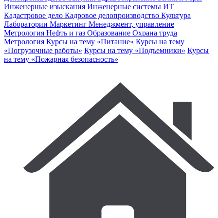
Инженерные изыскания
Инженерные системы
ИТ
Кадастровое дело
Кадровое делопроизводство
Культура
Лаборатории
Маркетинг
Менеджмент, управление
Метрология
Нефть и газ
Образование
Охрана труда
Метрология
Курсы на тему «Питание»
Курсы на тему
«Погрузочные работы»
Курсы на тему «Подъемники»
Курсы
на тему «Пожарная безопасность»