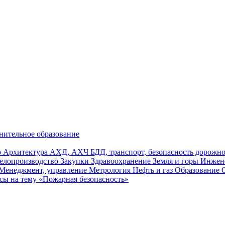
нительное образование
р
Архитектура
АХД, АХЧ
БДД, транспорт, безопасность дорож
елопроизводство
Закупки
Здравоохранение
Земля и горы
Инжен
Менеджмент, управление
Метрология
Нефть и газ
Образование
сы на тему «Пожарная безопасность»