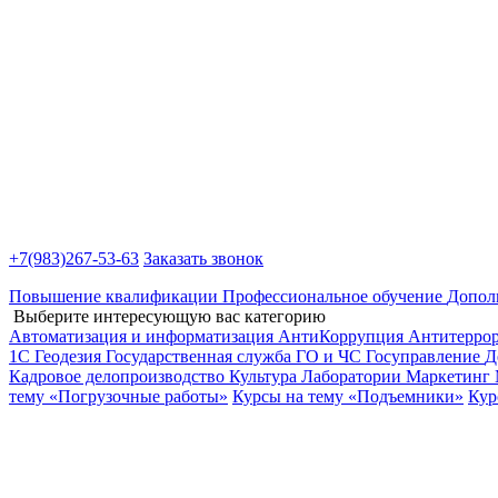
+7(983)
267-53-63
Заказать звонок
Повышение квалификации
Профессиональное обучение
Допол
Выберите интересующую вас категорию
Автоматизация и информатизация
АнтиКоррупция
Антитерро
1С
Геодезия
Государственная служба
ГО и ЧС
Госуправление
Д
Кадровое делопроизводство
Культура
Лаборатории
Маркетинг
тему «Погрузочные работы»
Курсы на тему «Подъемники»
Кур