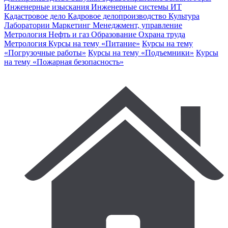
Инженерные изыскания
Инженерные системы
ИТ
Кадастровое дело
Кадровое делопроизводство
Культура
Лаборатории
Маркетинг
Менеджмент, управление
Метрология
Нефть и газ
Образование
Охрана труда
Метрология
Курсы на тему «Питание»
Курсы на тему
«Погрузочные работы»
Курсы на тему «Подъемники»
Курсы
на тему «Пожарная безопасность»