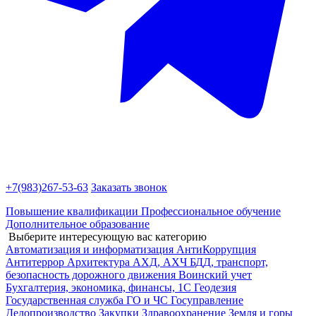
+7(983)
267-53-63
Заказать звонок
Повышение квалификации
Профессиональное обучение
Дополнительное образование
Выберите интересующую вас категорию
Автоматизация и информатизация
АнтиКоррупция
Антитеррор
Архитектура
АХД, АХЧ
БДД, транспорт,
безопасность дорожного движения
Воинский учет
Бухгалтерия, экономика, финансы, 1С
Геодезия
Государственная служба
ГО и ЧС
Госуправление
Делопроизводство
Закупки
Здравоохранение
Земля и горы