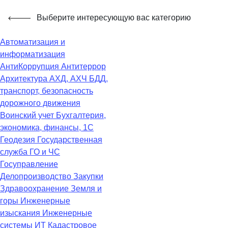
Выберите интересующую вас категорию
Автоматизация и
информатизация
АнтиКоррупция
Антитеррор
Архитектура
АХД, АХЧ
БДД,
транспорт, безопасность
дорожного движения
Воинский учет
Бухгалтерия,
экономика, финансы, 1С
Геодезия
Государственная
служба
ГО и ЧС
Госуправление
Делопроизводство
Закупки
Здравоохранение
Земля и
горы
Инженерные
изыскания
Инженерные
системы
ИТ
Кадастровое