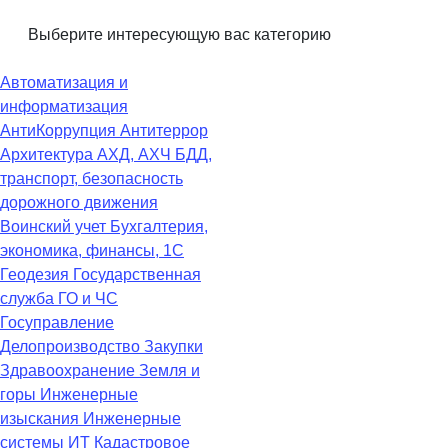
Выберите интересующую вас категорию
Автоматизация и
информатизация
АнтиКоррупция
Антитеррор
Архитектура
АХД, АХЧ
БДД,
транспорт, безопасность
дорожного движения
Воинский учет
Бухгалтерия,
экономика, финансы, 1С
Геодезия
Государственная
служба
ГО и ЧС
Госуправление
Делопроизводство
Закупки
Здравоохранение
Земля и
горы
Инженерные
изыскания
Инженерные
системы
ИТ
Кадастровое