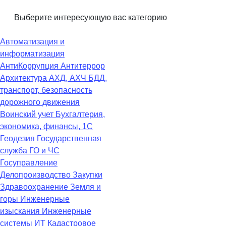
Выберите интересующую вас категорию
Автоматизация и
информатизация
АнтиКоррупция
Антитеррор
Архитектура
АХД, АХЧ
БДД,
транспорт, безопасность
дорожного движения
Воинский учет
Бухгалтерия,
экономика, финансы, 1С
Геодезия
Государственная
служба
ГО и ЧС
Госуправление
Делопроизводство
Закупки
Здравоохранение
Земля и
горы
Инженерные
изыскания
Инженерные
системы
ИТ
Кадастровое