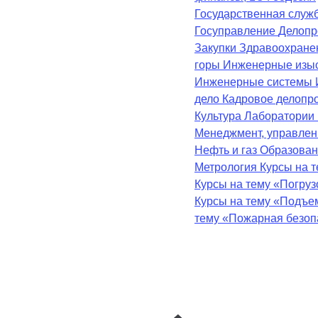
Государственная служ
Госуправление
Делопр
Закупки
Здравоохран
горы
Инженерные изы
Инженерные системы
дело
Кадровое делопр
Культура
Лаборатории
Менеджмент, управле
Нефть и газ
Образова
Метрология
Курсы на 
Курсы на тему «Погру
Курсы на тему «Подъе
тему «Пожарная безоп