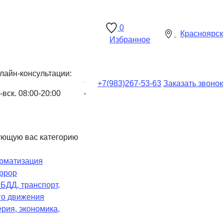
0
Красноярск
Избранное
лайн-консультации:
+7(983)
267-53-63
Заказать звонок
-вск. 08:00-20:00
ующую вас категорию
рматизация
ррор
Ч
БДД, транспорт,
го движения
рия, экономика,