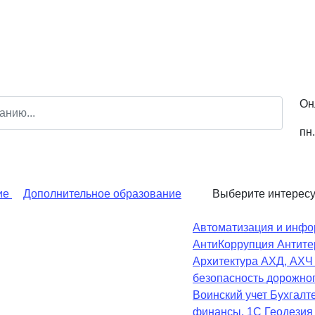
Он
пн.
ие
Дополнительное образование
Выберите интерес
Автоматизация и инфо
АнтиКоррупция
Антите
Архитектура
АХД, АХ
безопасность дорожно
Воинский учет
Бухгалте
финансы, 1С
Геодезия