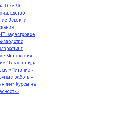
ба
ГО и ЧС
оизводство
ение
Земля и
скания
ИТ
Кадастровое
оизводство
Маркетинг
ние
Метрология
ние
Охрана труда
тему «Питание»
зочные работы»
мники»
Курсы на
асность»