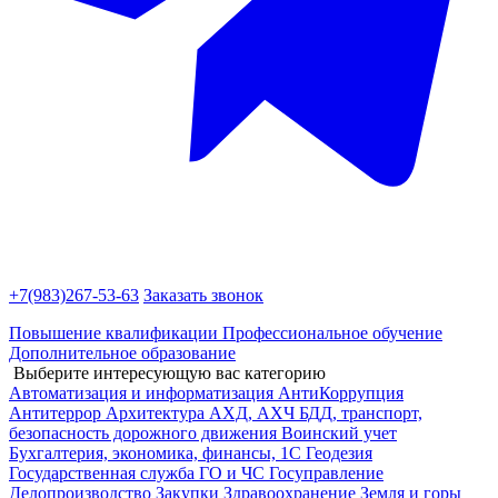
+7(983)
267-53-63
Заказать звонок
Повышение квалификации
Профессиональное обучение
Дополнительное образование
Выберите интересующую вас категорию
Автоматизация и информатизация
АнтиКоррупция
Антитеррор
Архитектура
АХД, АХЧ
БДД, транспорт,
безопасность дорожного движения
Воинский учет
Бухгалтерия, экономика, финансы, 1С
Геодезия
Государственная служба
ГО и ЧС
Госуправление
Делопроизводство
Закупки
Здравоохранение
Земля и горы