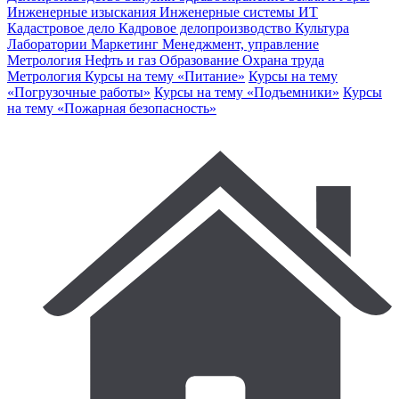
Инженерные изыскания
Инженерные системы
ИТ
Кадастровое дело
Кадровое делопроизводство
Культура
Лаборатории
Маркетинг
Менеджмент, управление
Метрология
Нефть и газ
Образование
Охрана труда
Метрология
Курсы на тему «Питание»
Курсы на тему
«Погрузочные работы»
Курсы на тему «Подъемники»
Курсы
на тему «Пожарная безопасность»