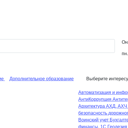
Он
пн.
ие
Дополнительное образование
Выберите интерес
Автоматизация и инфо
АнтиКоррупция
Антите
Архитектура
АХД, АХ
безопасность дорожно
Воинский учет
Бухгалте
финансы, 1С
Геодезия