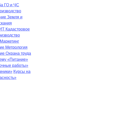
ба
ГО и ЧС
оизводство
ение
Земля и
скания
ИТ
Кадастровое
оизводство
Маркетинг
ние
Метрология
ние
Охрана труда
тему «Питание»
зочные работы»
мники»
Курсы на
асность»