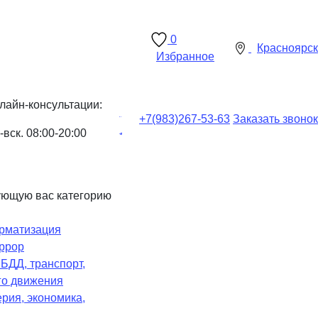
0
Красноярск
Избранное
лайн-консультации:
+7(983)
267-53-63
Заказать звонок
-вск. 08:00-20:00
ующую вас категорию
рматизация
ррор
Ч
БДД, транспорт,
го движения
рия, экономика,