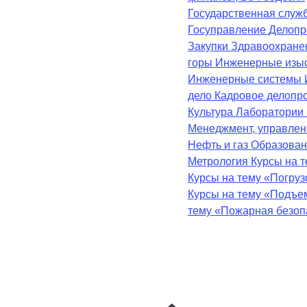
Государственная служ
Госуправление
Делопр
Закупки
Здравоохран
горы
Инженерные изы
Инженерные системы
дело
Кадровое делопр
Культура
Лаборатории
Менеджмент, управле
Нефть и газ
Образова
Метрология
Курсы на 
Курсы на тему «Погру
Курсы на тему «Подъе
тему «Пожарная безоп