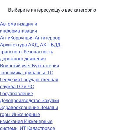
Выберите интересующую вас категорию
Автоматизация и
информатизация
АнтиКоррупция
Антитеррор
Архитектура
АХД, АХЧ
БДД,
транспорт, безопасность
дорожного движения
Воинский учет
Бухгалтерия,
экономика, финансы, 1С
Геодезия
Государственная
служба
ГО и ЧС
Госуправление
Делопроизводство
Закупки
Здравоохранение
Земля и
горы
Инженерные
изыскания
Инженерные
системы
ИТ
Кадастровое