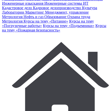
Инженерные изыскания
Инженерные системы
ИТ
Кадастровое дело
Кадровое делопроизводство
Культура
Лаборатории
Маркетинг
Менеджмент, управление
Метрология
Нефть и газ
Образование
Охрана труда
Метрология
Курсы на тему «Питание»
Курсы на тему
«Погрузочные работы»
Курсы на тему «Подъемники»
Курсы
на тему «Пожарная безопасность»