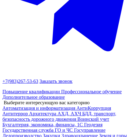
+7(983)
267-53-63
Заказать звонок
Повышение квалификации
Профессиональное обучение
Дополнительное образование
Выберите интересующую вас категорию
Автоматизация и информатизация
АнтиКоррупция
Антитеррор
Архитектура
АХД, АХЧ
БДД, транспорт,
безопасность дорожного движения
Воинский учет
Бухгалтерия, экономика, финансы, 1С
Геодезия
Государственная служба
ГО и ЧС
Госуправление
Делопроизводство
Закупки
Здравоохранение
Земля и горы