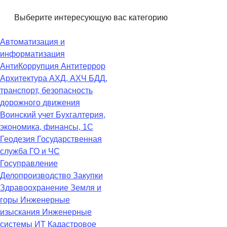
Выберите интересующую вас категорию
Автоматизация и
информатизация
АнтиКоррупция
Антитеррор
Архитектура
АХД, АХЧ
БДД,
транспорт, безопасность
дорожного движения
Воинский учет
Бухгалтерия,
экономика, финансы, 1С
Геодезия
Государственная
служба
ГО и ЧС
Госуправление
Делопроизводство
Закупки
Здравоохранение
Земля и
горы
Инженерные
изыскания
Инженерные
системы
ИТ
Кадастровое