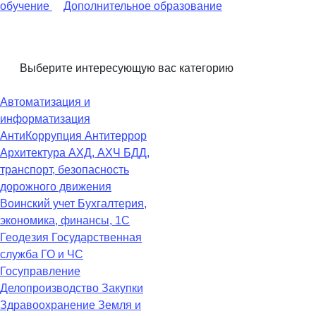
обучение
Дополнительное образование
Выберите интересующую вас категорию
Автоматизация и
информатизация
АнтиКоррупция
Антитеррор
Архитектура
АХД, АХЧ
БДД,
транспорт, безопасность
дорожного движения
Воинский учет
Бухгалтерия,
экономика, финансы, 1С
Геодезия
Государственная
служба
ГО и ЧС
Госуправление
Делопроизводство
Закупки
Здравоохранение
Земля и