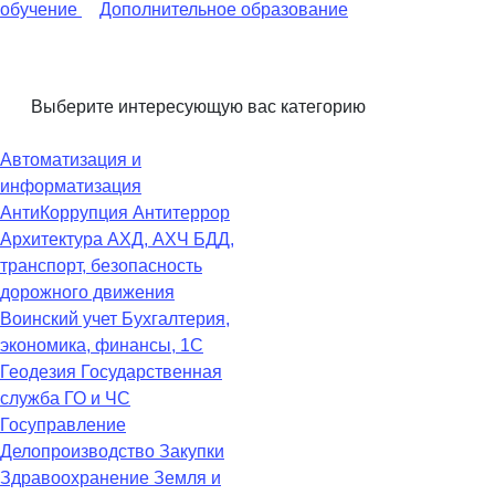
обучение
Дополнительное образование
Выберите интересующую вас категорию
Автоматизация и
информатизация
АнтиКоррупция
Антитеррор
Архитектура
АХД, АХЧ
БДД,
транспорт, безопасность
дорожного движения
Воинский учет
Бухгалтерия,
экономика, финансы, 1С
Геодезия
Государственная
служба
ГО и ЧС
Госуправление
Делопроизводство
Закупки
Здравоохранение
Земля и