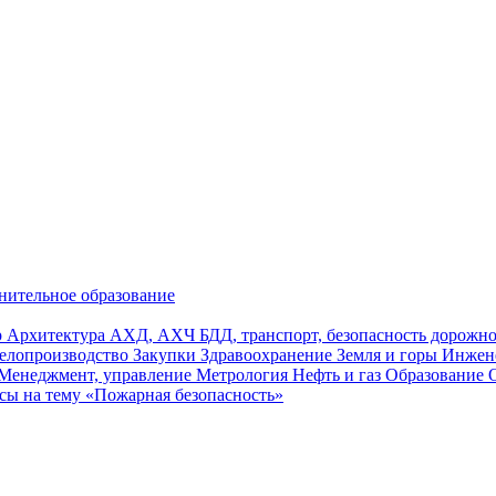
нительное образование
р
Архитектура
АХД, АХЧ
БДД, транспорт, безопасность дорож
елопроизводство
Закупки
Здравоохранение
Земля и горы
Инжен
Менеджмент, управление
Метрология
Нефть и газ
Образование
сы на тему «Пожарная безопасность»