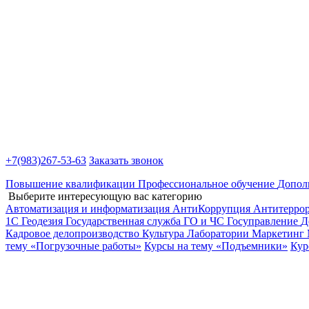
+7(983)
267-53-63
Заказать звонок
Повышение квалификации
Профессиональное обучение
Допол
Выберите интересующую вас категорию
Автоматизация и информатизация
АнтиКоррупция
Антитерро
1С
Геодезия
Государственная служба
ГО и ЧС
Госуправление
Д
Кадровое делопроизводство
Культура
Лаборатории
Маркетинг
тему «Погрузочные работы»
Курсы на тему «Подъемники»
Кур