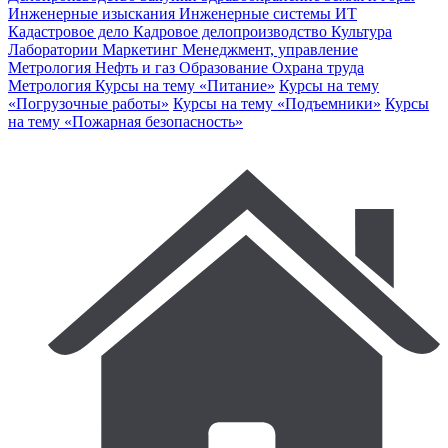
Инженерные изыскания
Инженерные системы
ИТ
Кадастровое дело
Кадровое делопроизводство
Культура
Лаборатории
Маркетинг
Менеджмент, управление
Метрология
Нефть и газ
Образование
Охрана труда
Метрология
Курсы на тему «Питание»
Курсы на тему
«Погрузочные работы»
Курсы на тему «Подъемники»
Курсы
на тему «Пожарная безопасность»