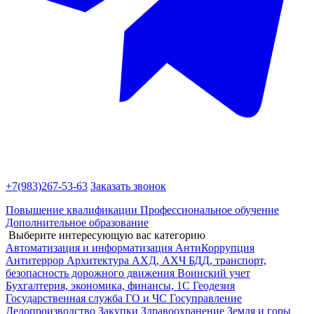
+7(983)
267-53-63
Заказать звонок
Повышение квалификации
Профессиональное обучение
Дополнительное образование
Выберите интересующую вас категорию
Автоматизация и информатизация
АнтиКоррупция
Антитеррор
Архитектура
АХД, АХЧ
БДД, транспорт,
безопасность дорожного движения
Воинский учет
Бухгалтерия, экономика, финансы, 1С
Геодезия
Государственная служба
ГО и ЧС
Госуправление
Делопроизводство
Закупки
Здравоохранение
Земля и горы