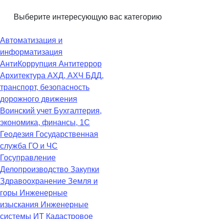
Выберите интересующую вас категорию
Автоматизация и
информатизация
АнтиКоррупция
Антитеррор
Архитектура
АХД, АХЧ
БДД,
транспорт, безопасность
дорожного движения
Воинский учет
Бухгалтерия,
экономика, финансы, 1С
Геодезия
Государственная
служба
ГО и ЧС
Госуправление
Делопроизводство
Закупки
Здравоохранение
Земля и
горы
Инженерные
изыскания
Инженерные
системы
ИТ
Кадастровое