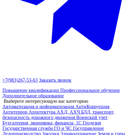
+7(983)
267-53-63
Заказать звонок
Повышение квалификации
Профессиональное обучение
Дополнительное образование
Выберите интересующую вас категорию
Автоматизация и информатизация
АнтиКоррупция
Антитеррор
Архитектура
АХД, АХЧ
БДД, транспорт,
безопасность дорожного движения
Воинский учет
Бухгалтерия, экономика, финансы, 1С
Геодезия
Государственная служба
ГО и ЧС
Госуправление
Делопроизводство
Закупки
Здравоохранение
Земля и горы