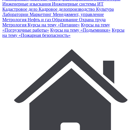
Инженерные изыскания
Инженерные системы
ИТ
Кадастровое дело
Кадровое делопроизводство
Культура
Лаборатории
Маркетинг
Менеджмент, управление
Метрология
Нефть и газ
Образование
Охрана труда
Метрология
Курсы на тему «Питание»
Курсы на тему
«Погрузочные работы»
Курсы на тему «Подъемники»
Курсы
на тему «Пожарная безопасность»