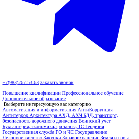
+7(983)
267-53-63
Заказать звонок
Повышение квалификации
Профессиональное обучение
Дополнительное образование
Выберите интересующую вас категорию
Автоматизация и информатизация
АнтиКоррупция
Антитеррор
Архитектура
АХД, АХЧ
БДД, транспорт,
безопасность дорожного движения
Воинский учет
Бухгалтерия, экономика, финансы, 1С
Геодезия
Государственная служба
ГО и ЧС
Госуправление
Делопроизводство
Закупки
Здравоохранение
Земля и горы