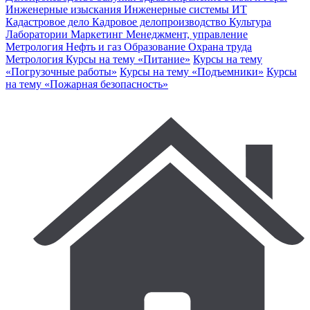
Инженерные изыскания
Инженерные системы
ИТ
Кадастровое дело
Кадровое делопроизводство
Культура
Лаборатории
Маркетинг
Менеджмент, управление
Метрология
Нефть и газ
Образование
Охрана труда
Метрология
Курсы на тему «Питание»
Курсы на тему
«Погрузочные работы»
Курсы на тему «Подъемники»
Курсы
на тему «Пожарная безопасность»