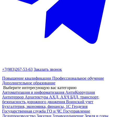
+7(983)
267-53-63
Заказать звонок
Повышение квалификации
Профессиональное обучение
Дополнительное образование
Выберите интересующую вас категорию
Автоматизация и информатизация
АнтиКоррупция
Антитеррор
Архитектура
АХД, АХЧ
БДД, транспорт,
безопасность дорожного движения
Воинский учет
Бухгалтерия, экономика, финансы, 1С
Геодезия
Государственная служба
ГО и ЧС
Госуправление
Делопроизводство
Закупки
Здравоохранение
Земля и горы