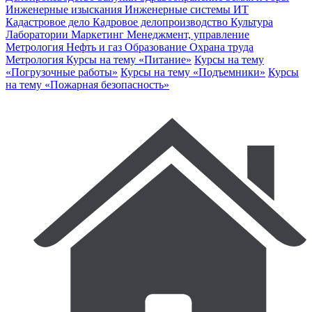
Инженерные изыскания
Инженерные системы
ИТ
Кадастровое дело
Кадровое делопроизводство
Культура
Лаборатории
Маркетинг
Менеджмент, управление
Метрология
Нефть и газ
Образование
Охрана труда
Метрология
Курсы на тему «Питание»
Курсы на тему
«Погрузочные работы»
Курсы на тему «Подъемники»
Курсы
на тему «Пожарная безопасность»