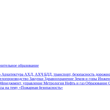
нительное образование
р
Архитектура
АХД, АХЧ
БДД, транспорт, безопасность дорож
елопроизводство
Закупки
Здравоохранение
Земля и горы
Инжен
Менеджмент, управление
Метрология
Нефть и газ
Образование
сы на тему «Пожарная безопасность»