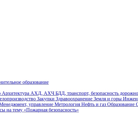
нительное образование
р
Архитектура
АХД, АХЧ
БДД, транспорт, безопасность дорож
елопроизводство
Закупки
Здравоохранение
Земля и горы
Инжен
Менеджмент, управление
Метрология
Нефть и газ
Образование
сы на тему «Пожарная безопасность»