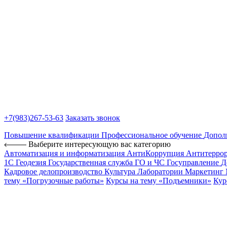
+7(983)
267-53-63
Заказать звонок
Повышение квалификации
Профессиональное обучение
Допол
Выберите интересующую вас категорию
Автоматизация и информатизация
АнтиКоррупция
Антитерро
1С
Геодезия
Государственная служба
ГО и ЧС
Госуправление
Д
Кадровое делопроизводство
Культура
Лаборатории
Маркетинг
тему «Погрузочные работы»
Курсы на тему «Подъемники»
Кур