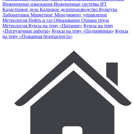
Инженерные изыскания
Инженерные системы
ИТ
Кадастровое дело
Кадровое делопроизводство
Культура
Лаборатории
Маркетинг
Менеджмент, управление
Метрология
Нефть и газ
Образование
Охрана труда
Метрология
Курсы на тему «Питание»
Курсы на тему
«Погрузочные работы»
Курсы на тему «Подъемники»
Курсы
на тему «Пожарная безопасность»