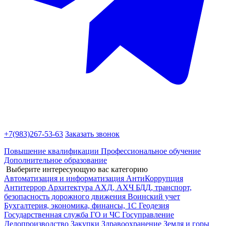
+7(983)
267-53-63
Заказать звонок
Повышение квалификации
Профессиональное обучение
Дополнительное образование
Выберите интересующую вас категорию
Автоматизация и информатизация
АнтиКоррупция
Антитеррор
Архитектура
АХД, АХЧ
БДД, транспорт,
безопасность дорожного движения
Воинский учет
Бухгалтерия, экономика, финансы, 1С
Геодезия
Государственная служба
ГО и ЧС
Госуправление
Делопроизводство
Закупки
Здравоохранение
Земля и горы