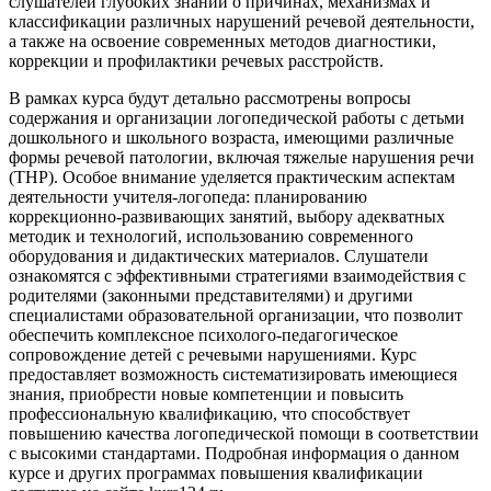
слушателей глубоких знаний о причинах, механизмах и
классификации различных нарушений речевой деятельности,
а также на освоение современных методов диагностики,
коррекции и профилактики речевых расстройств.
В рамках курса будут детально рассмотрены вопросы
содержания и организации логопедической работы с детьми
дошкольного и школьного возраста, имеющими различные
формы речевой патологии, включая тяжелые нарушения речи
(ТНР). Особое внимание уделяется практическим аспектам
деятельности учителя-логопеда: планированию
коррекционно-развивающих занятий, выбору адекватных
методик и технологий, использованию современного
оборудования и дидактических материалов. Слушатели
ознакомятся с эффективными стратегиями взаимодействия с
родителями (законными представителями) и другими
специалистами образовательной организации, что позволит
обеспечить комплексное психолого-педагогическое
сопровождение детей с речевыми нарушениями. Курс
предоставляет возможность систематизировать имеющиеся
знания, приобрести новые компетенции и повысить
профессиональную квалификацию, что способствует
повышению качества логопедической помощи в соответствии
с высокими стандартами. Подробная информация о данном
курсе и других программах повышения квалификации