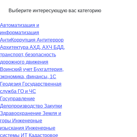
Выберите интересующую вас категорию
Автоматизация и
информатизация
АнтиКоррупция
Антитеррор
Архитектура
АХД, АХЧ
БДД,
транспорт, безопасность
дорожного движения
Воинский учет
Бухгалтерия,
экономика, финансы, 1С
Геодезия
Государственная
служба
ГО и ЧС
Госуправление
Делопроизводство
Закупки
Здравоохранение
Земля и
горы
Инженерные
изыскания
Инженерные
системы
ИТ
Кадастровое