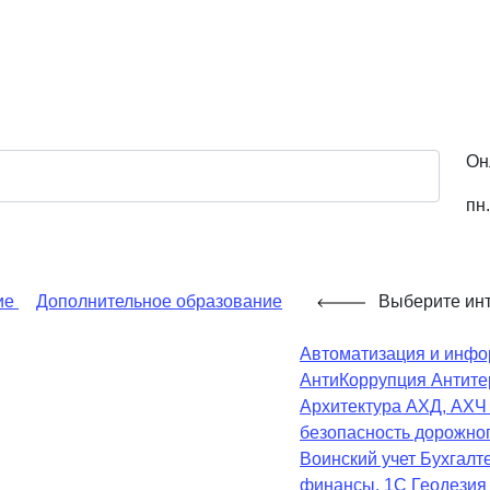
Он
пн.
ие
Дополнительное образование
Выберите ин
Автоматизация и инфо
АнтиКоррупция
Антите
Архитектура
АХД, АХ
безопасность дорожно
Воинский учет
Бухгалте
финансы, 1С
Геодезия