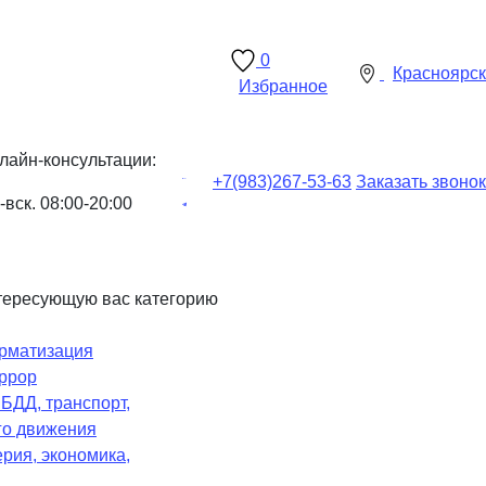
0
Красноярск
Избранное
лайн-консультации:
+7(983)
267-53-63
Заказать звонок
-вск. 08:00-20:00
тересующую вас категорию
рматизация
ррор
Ч
БДД, транспорт,
го движения
рия, экономика,