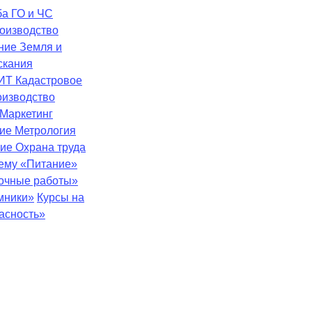
ба
ГО и ЧС
оизводство
ение
Земля и
скания
ИТ
Кадастровое
оизводство
Маркетинг
ние
Метрология
ние
Охрана труда
тему «Питание»
зочные работы»
мники»
Курсы на
асность»