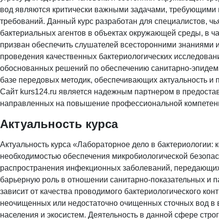
вод являются критически важными задачами, требующими 
требований. Данный курс разработан для специалистов, чь
бактериальных агентов в объектах окружающей среды, в ча
призван обеспечить слушателей всесторонними знаниями 
проведения качественных бактериологических исследовани
обоснованных решений по обеспечению санитарно-эпидеми
базе передовых методик, обеспечивающих актуальность и 
Сайт kurs124.ru является надежным партнером в предост
направленных на повышение профессиональной компетенц
Актуальность курса
Актуальность курса «Лабораторное дело в бактериологии:
необходимостью обеспечения микробиологической безопас
распространения инфекционных заболеваний, передающих
барьерную роль в отношении санитарно-показательных и п
зависит от качества проводимого бактериологического кон
неочищенных или недостаточно очищенных сточных вод в в
населения и экосистем. Деятельность в данной сфере стро