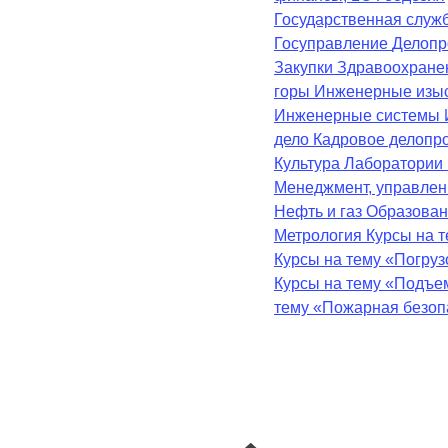
Государственная служ
Госуправление
Делопр
Закупки
Здравоохран
горы
Инженерные изы
Инженерные системы
дело
Кадровое делопр
Культура
Лаборатории
Менеджмент, управле
Нефть и газ
Образова
Метрология
Курсы на 
Курсы на тему «Погру
Курсы на тему «Подъе
тему «Пожарная безоп