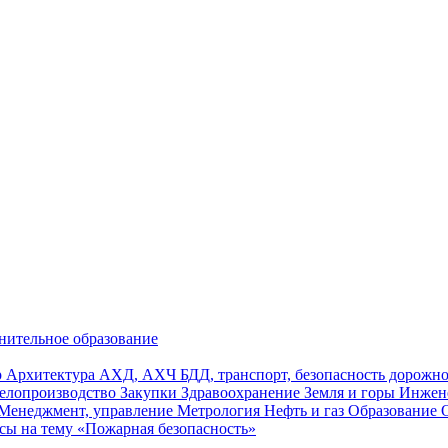
нительное образование
р
Архитектура
АХД, АХЧ
БДД, транспорт, безопасность дорож
елопроизводство
Закупки
Здравоохранение
Земля и горы
Инжен
Менеджмент, управление
Метрология
Нефть и газ
Образование
сы на тему «Пожарная безопасность»