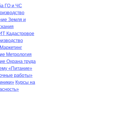
ба
ГО и ЧС
оизводство
ение
Земля и
скания
ИТ
Кадастровое
оизводство
Маркетинг
ние
Метрология
ние
Охрана труда
тему «Питание»
зочные работы»
мники»
Курсы на
асность»