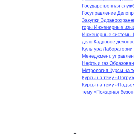
Государственная служ
Госуправление
Делопр
Закупки
Здравоохран
горы
Инженерные изы
Инженерные системы
дело
Кадровое делопр
Культура
Лаборатории
Менеджмент, управле
Нефть и газ
Образова
Метрология
Курсы на 
Курсы на тему «Погру
Курсы на тему «Подъе
тему «Пожарная безоп