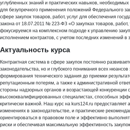
углубленных знаний и практических навыков, необходимых
для безупречного применения положений Федерального зак
сфере закупок товаров, работ, услуг для обеспечения гос
закона от 18.07.2011 № 223-ФЗ «О закупках товаров, работ
фокусируемся на комплексном подходе к управлению закуп
исполнением контрактов, с учетом последних изменений в 
Актуальность курса
Контрактная система в сфере закупок постоянно развиваетс
законодательства, но и глубокого понимания всех нюансов
формирования технического задания до приемки результат
репутационным потерям, а также к административной ответ
стороны надзорных органов и возрастающей конкуренции с
высококвалифицированных специалистах, способных эффек
критически важной. Наш курс на kurs124.ru предоставляе
изменениях в законодательстве, и практические рекоменд
ориентироваться в правовом поле и эффективно выполнят
риски и обеспечивая максимальную эффективность закупок