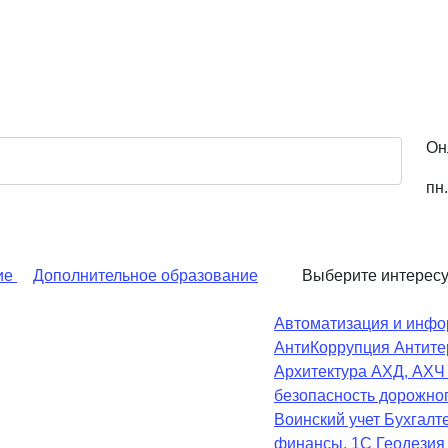
Он
пн.
ие
Дополнительное образование
Выберите интерес
Автоматизация и инфо
АнтиКоррупция
Антите
Архитектура
АХД, АХ
безопасность дорожно
Воинский учет
Бухгалте
финансы, 1С
Геодезия