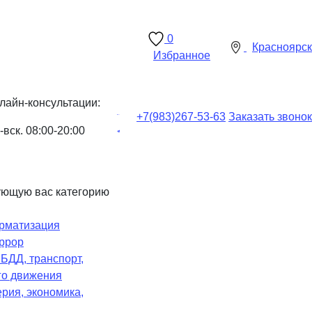
0
Красноярск
Избранное
лайн-консультации:
+7(983)
267-53-63
Заказать звонок
-вск. 08:00-20:00
ующую вас категорию
рматизация
ррор
Ч
БДД, транспорт,
го движения
рия, экономика,