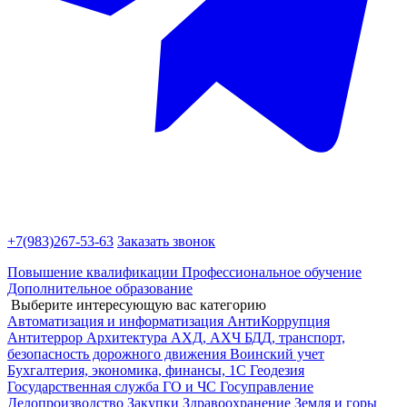
+7(983)
267-53-63
Заказать звонок
Повышение квалификации
Профессиональное обучение
Дополнительное образование
Выберите интересующую вас категорию
Автоматизация и информатизация
АнтиКоррупция
Антитеррор
Архитектура
АХД, АХЧ
БДД, транспорт,
безопасность дорожного движения
Воинский учет
Бухгалтерия, экономика, финансы, 1С
Геодезия
Государственная служба
ГО и ЧС
Госуправление
Делопроизводство
Закупки
Здравоохранение
Земля и горы