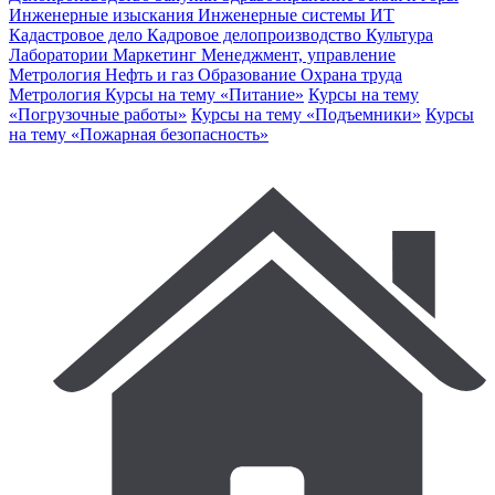
Инженерные изыскания
Инженерные системы
ИТ
Кадастровое дело
Кадровое делопроизводство
Культура
Лаборатории
Маркетинг
Менеджмент, управление
Метрология
Нефть и газ
Образование
Охрана труда
Метрология
Курсы на тему «Питание»
Курсы на тему
«Погрузочные работы»
Курсы на тему «Подъемники»
Курсы
на тему «Пожарная безопасность»