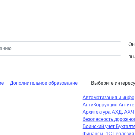
Он
пн.
ие
Дополнительное образование
Выберите интерес
Автоматизация и инфо
АнтиКоррупция
Антите
Архитектура
АХД, АХ
безопасность дорожно
Воинский учет
Бухгалте
финансы, 1С
Геодезия