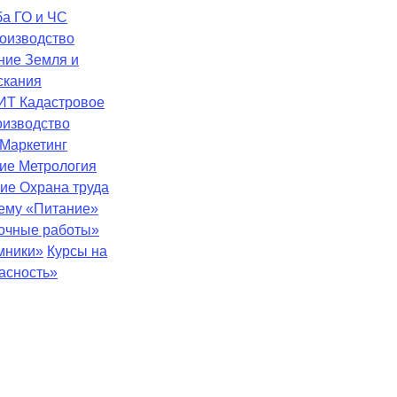
ба
ГО и ЧС
оизводство
ение
Земля и
скания
ИТ
Кадастровое
оизводство
Маркетинг
ние
Метрология
ние
Охрана труда
тему «Питание»
зочные работы»
мники»
Курсы на
асность»