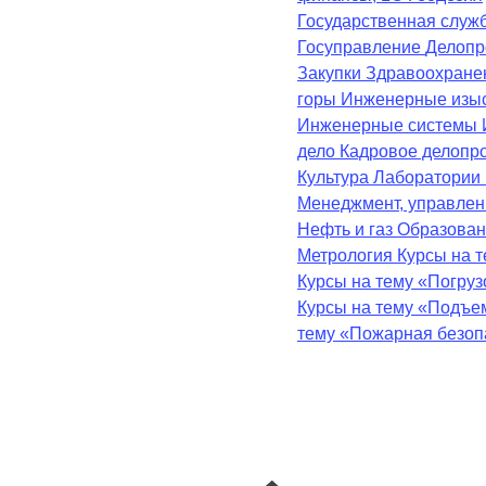
Государственная служ
Госуправление
Делопр
Закупки
Здравоохран
горы
Инженерные изы
Инженерные системы
дело
Кадровое делопр
Культура
Лаборатории
Менеджмент, управле
Нефть и газ
Образова
Метрология
Курсы на 
Курсы на тему «Погру
Курсы на тему «Подъе
тему «Пожарная безоп