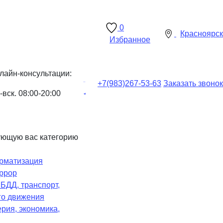
0
Красноярск
Избранное
лайн-консультации:
+7(983)
267-53-63
Заказать звонок
-вск. 08:00-20:00
ующую вас категорию
рматизация
ррор
Ч
БДД, транспорт,
го движения
рия, экономика,