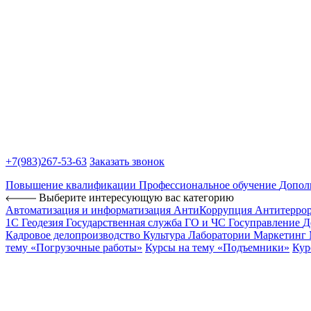
+7(983)
267-53-63
Заказать звонок
Повышение квалификации
Профессиональное обучение
Допол
Выберите интересующую вас категорию
Автоматизация и информатизация
АнтиКоррупция
Антитерро
1С
Геодезия
Государственная служба
ГО и ЧС
Госуправление
Д
Кадровое делопроизводство
Культура
Лаборатории
Маркетинг
тему «Погрузочные работы»
Курсы на тему «Подъемники»
Кур