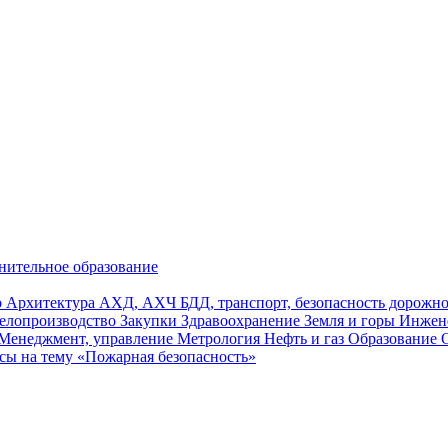
нительное образование
р
Архитектура
АХД, АХЧ
БДД, транспорт, безопасность дорож
елопроизводство
Закупки
Здравоохранение
Земля и горы
Инжен
Менеджмент, управление
Метрология
Нефть и газ
Образование
сы на тему «Пожарная безопасность»