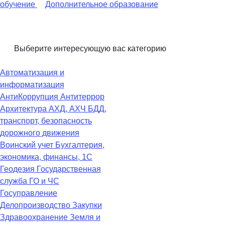
обучение
Дополнительное образование
Выберите интересующую вас категорию
Автоматизация и
информатизация
АнтиКоррупция
Антитеррор
Архитектура
АХД, АХЧ
БДД,
транспорт, безопасность
дорожного движения
Воинский учет
Бухгалтерия,
экономика, финансы, 1С
Геодезия
Государственная
служба
ГО и ЧС
Госуправление
Делопроизводство
Закупки
Здравоохранение
Земля и