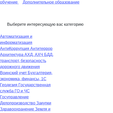
обучение
Дополнительное образование
Выберите интересующую вас категорию
Автоматизация и
информатизация
АнтиКоррупция
Антитеррор
Архитектура
АХД, АХЧ
БДД,
транспорт, безопасность
дорожного движения
Воинский учет
Бухгалтерия,
экономика, финансы, 1С
Геодезия
Государственная
служба
ГО и ЧС
Госуправление
Делопроизводство
Закупки
Здравоохранение
Земля и