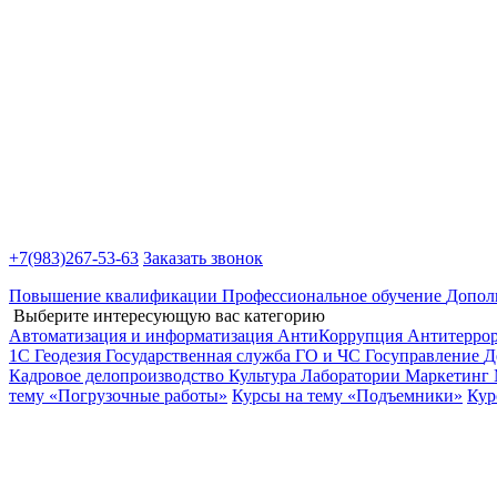
+7(983)
267-53-63
Заказать звонок
Повышение квалификации
Профессиональное обучение
Допол
Выберите интересующую вас категорию
Автоматизация и информатизация
АнтиКоррупция
Антитерро
1С
Геодезия
Государственная служба
ГО и ЧС
Госуправление
Д
Кадровое делопроизводство
Культура
Лаборатории
Маркетинг
тему «Погрузочные работы»
Курсы на тему «Подъемники»
Кур