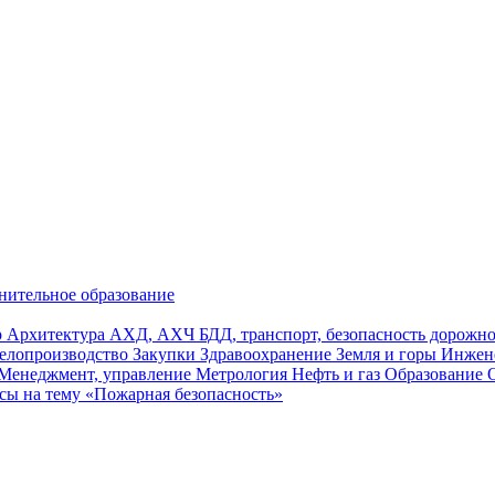
нительное образование
р
Архитектура
АХД, АХЧ
БДД, транспорт, безопасность дорож
елопроизводство
Закупки
Здравоохранение
Земля и горы
Инжен
Менеджмент, управление
Метрология
Нефть и газ
Образование
сы на тему «Пожарная безопасность»