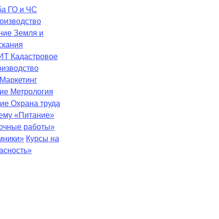
ба
ГО и ЧС
оизводство
ение
Земля и
скания
ИТ
Кадастровое
оизводство
Маркетинг
ние
Метрология
ние
Охрана труда
тему «Питание»
зочные работы»
мники»
Курсы на
асность»