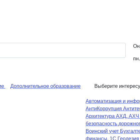
Он
пн.
ие
Дополнительное образование
Выберите интерес
Автоматизация и инфо
АнтиКоррупция
Антите
Архитектура
АХД, АХ
безопасность дорожно
Воинский учет
Бухгалте
финансы, 1С
Геодезия