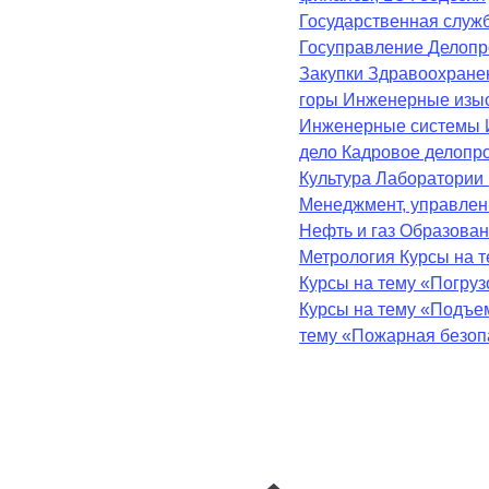
Государственная служ
Госуправление
Делопр
Закупки
Здравоохран
горы
Инженерные изы
Инженерные системы
дело
Кадровое делопр
Культура
Лаборатории
Менеджмент, управле
Нефть и газ
Образова
Метрология
Курсы на 
Курсы на тему «Погру
Курсы на тему «Подъе
тему «Пожарная безоп