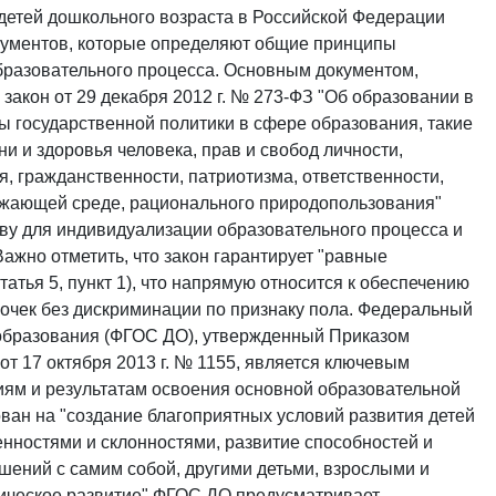
детей дошкольного возраста в Российской Федерации
кументов, которые определяют общие принципы
образовательного процесса. Основным документом,
акон от 29 декабря 2012 г. № 273-ФЗ "Об образовании в
ы государственной политики в сфере образования, такие
ни и здоровья человека, прав и свобод личности,
, гражданственности, патриотизма, ответственности,
ружающей среде, рационального природопользования"
снову для индивидуализации образовательного процесса и
ажно отметить, что закон гарантирует "равные
атья 5, пункт 1), что напрямую относится к обеспечению
вочек без дискриминации по признаку пола. Федеральный
образования (ФГОС ДО), утвержденный Приказом
т 17 октября 2013 г. № 1155, является ключевым
иям и результатам освоения основной образовательной
ан на "создание благоприятных условий развития детей
енностями и склонностями, развитие способностей и
ошений с самим собой, другими детьми, взрослыми и
изическое развитие" ФГОС ДО предусматривает