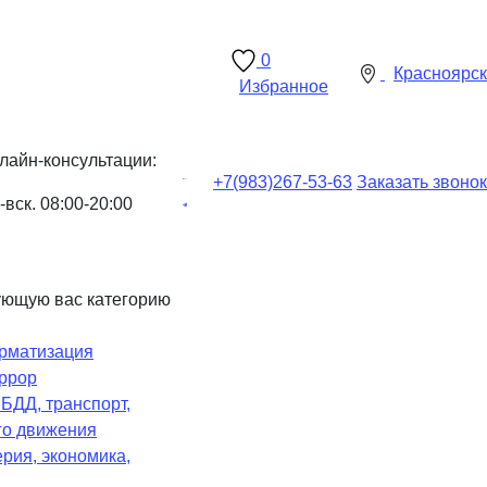
0
Красноярск
Избранное
лайн-консультации:
+7(983)
267-53-63
Заказать звонок
-вск. 08:00-20:00
ующую вас категорию
рматизация
ррор
Ч
БДД, транспорт,
го движения
рия, экономика,