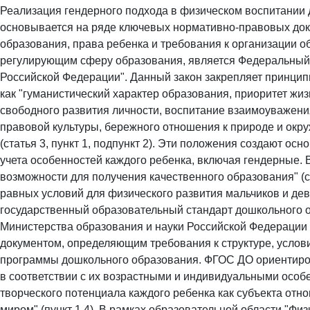
Реализация гендерного подхода в физическом воспитании 
основывается на ряде ключевых нормативно-правовых до
образования, права ребенка и требования к организации 
регулирующим сферу образования, является Федеральный з
Российской Федерации". Данный закон закрепляет принцип
как "гуманистический характер образования, приоритет жиз
свободного развития личности, воспитание взаимоуважения
правовой культуры, бережного отношения к природе и ок
(статья 3, пункт 1, подпункт 2). Эти положения создают о
учета особенностей каждого ребенка, включая гендерные. В
возможности для получения качественного образования" (ст
равных условий для физического развития мальчиков и де
государственный образовательный стандарт дошкольного 
Министерства образования и науки Российской Федерации о
документом, определяющим требования к структуре, услов
программы дошкольного образования. ФГОС ДО ориентиров
в соответствии с их возрастными и индивидуальными особ
творческого потенциала каждого ребенка как субъекта отн
миром" (пункт 1.4). В рамках образовательной области "Ф