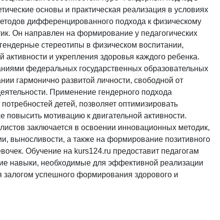
етические основы и практическая реализация в условиях
 методов дифференцированного подхода к физическому
тик. Он направлен на формирование у педагогических
гендерные стереотипы в физическом воспитании,
й активности и укрепления здоровья каждого ребенка.
ованиями федеральных государственных образовательных
нии гармонично развитой личности, свободной от
деятельности. Применение гендерного подхода
потребностей детей, позволяет оптимизировать
е повысить мотивацию к двигательной активности.
листов заключается в освоении инновационных методик,
ии, выносливости, а также на формирование позитивного
евочек. Обучение на kurs124.ru предоставит педагогам
кие навыки, необходимые для эффективной реализации
ся залогом успешного формирования здорового и