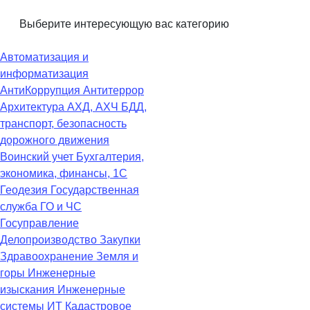
Выберите интересующую вас категорию
Автоматизация и
информатизация
АнтиКоррупция
Антитеррор
Архитектура
АХД, АХЧ
БДД,
транспорт, безопасность
дорожного движения
Воинский учет
Бухгалтерия,
экономика, финансы, 1С
Геодезия
Государственная
служба
ГО и ЧС
Госуправление
Делопроизводство
Закупки
Здравоохранение
Земля и
горы
Инженерные
изыскания
Инженерные
системы
ИТ
Кадастровое