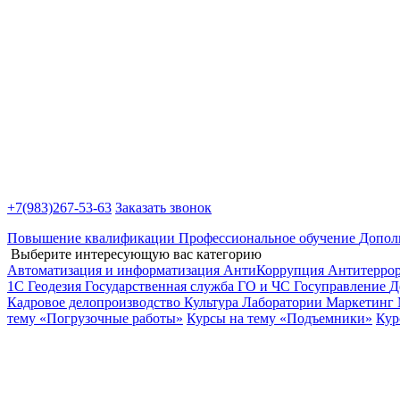
+7(983)
267-53-63
Заказать звонок
Повышение квалификации
Профессиональное обучение
Допол
Выберите интересующую вас категорию
Автоматизация и информатизация
АнтиКоррупция
Антитерро
1С
Геодезия
Государственная служба
ГО и ЧС
Госуправление
Д
Кадровое делопроизводство
Культура
Лаборатории
Маркетинг
тему «Погрузочные работы»
Курсы на тему «Подъемники»
Кур