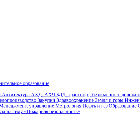
нительное образование
р
Архитектура
АХД, АХЧ
БДД, транспорт, безопасность дорож
елопроизводство
Закупки
Здравоохранение
Земля и горы
Инжен
Менеджмент, управление
Метрология
Нефть и газ
Образование
сы на тему «Пожарная безопасность»