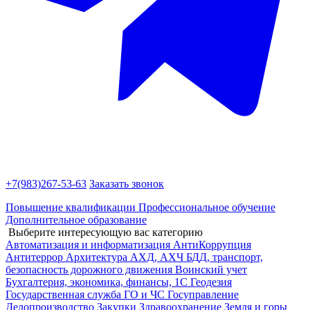
+7(983)
267-53-63
Заказать звонок
Повышение квалификации
Профессиональное обучение
Дополнительное образование
Выберите интересующую вас категорию
Автоматизация и информатизация
АнтиКоррупция
Антитеррор
Архитектура
АХД, АХЧ
БДД, транспорт,
безопасность дорожного движения
Воинский учет
Бухгалтерия, экономика, финансы, 1С
Геодезия
Государственная служба
ГО и ЧС
Госуправление
Делопроизводство
Закупки
Здравоохранение
Земля и горы