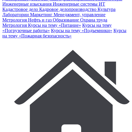
Инженерные изыскания
Инженерные системы
ИТ
Кадастровое дело
Кадровое делопроизводство
Культура
Лаборатории
Маркетинг
Менеджмент, управление
Метрология
Нефть и газ
Образование
Охрана труда
Метрология
Курсы на тему «Питание»
Курсы на тему
«Погрузочные работы»
Курсы на тему «Подъемники»
Курсы
на тему «Пожарная безопасность»