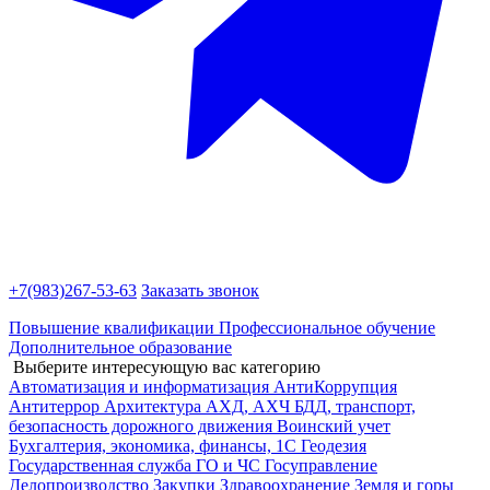
+7(983)
267-53-63
Заказать звонок
Повышение квалификации
Профессиональное обучение
Дополнительное образование
Выберите интересующую вас категорию
Автоматизация и информатизация
АнтиКоррупция
Антитеррор
Архитектура
АХД, АХЧ
БДД, транспорт,
безопасность дорожного движения
Воинский учет
Бухгалтерия, экономика, финансы, 1С
Геодезия
Государственная служба
ГО и ЧС
Госуправление
Делопроизводство
Закупки
Здравоохранение
Земля и горы