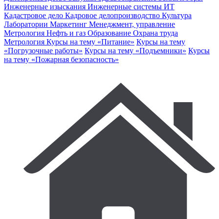
Инженерные изыскания
Инженерные системы
ИТ
Кадастровое дело
Кадровое делопроизводство
Культура
Лаборатории
Маркетинг
Менеджмент, управление
Метрология
Нефть и газ
Образование
Охрана труда
Метрология
Курсы на тему «Питание»
Курсы на тему
«Погрузочные работы»
Курсы на тему «Подъемники»
Курсы
на тему «Пожарная безопасность»