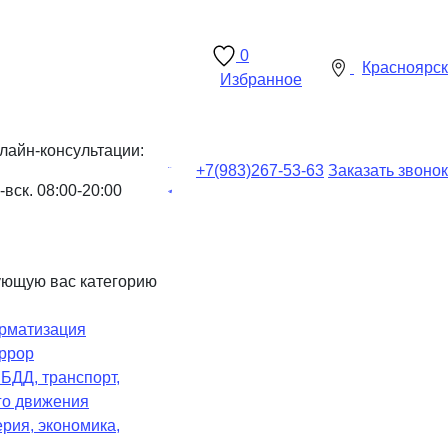
0
Красноярск
Избранное
лайн-консультации:
+7(983)
267-53-63
Заказать звонок
-вск. 08:00-20:00
ующую вас категорию
рматизация
ррор
Ч
БДД, транспорт,
го движения
рия, экономика,