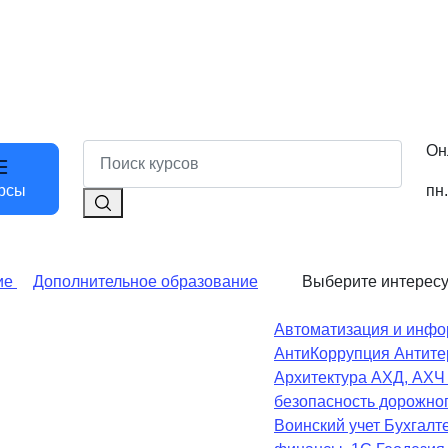
Он
пн.
рсы
ие
Дополнительное образование
Выберите интерес
Автоматизация и инфо
АнтиКоррупция
Антите
Архитектура
АХД, АХ
безопасность дорожно
Воинский учет
Бухгалте