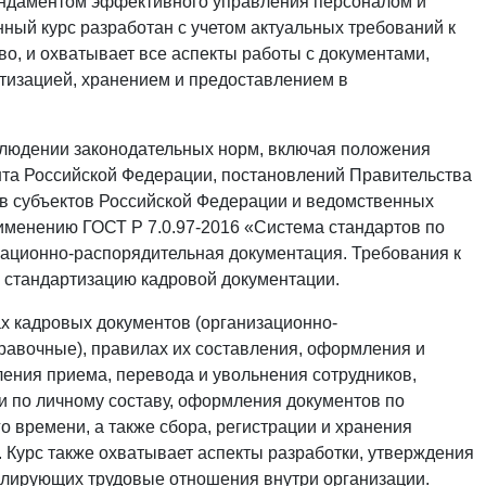
ундаментом эффективного управления персоналом и
ный курс разработан с учетом актуальных требований к
о, и охватывает все аспекты работы с документами,
атизацией, хранением и предоставлением в
блюдении законодательных норм, включая положения
нта Российской Федерации, постановлений Правительства
ов субъектов Российской Федерации и ведомственных
именению ГОСТ Р 7.0.97-2016 «Система стандартов по
зационно-распорядительная документация. Требования к
 стандартизацию кадровой документации.
х кадровых документов (организационно-
авочные), правилах их составления, оформления и
ения приема, перевода и увольнения сотрудников,
и по личному составу, оформления документов по
о времени, а также сбора, регистрации и хранения
 Курс также охватывает аспекты разработки, утверждения
улирующих трудовые отношения внутри организации.