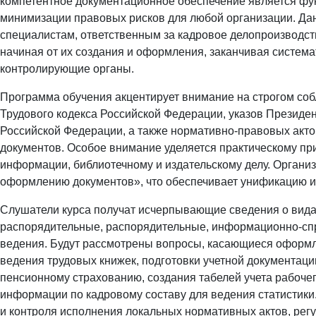
компетентное документационное обеспечение является ф
минимизации правовых рисков для любой организации. Дан
специалистам, ответственным за кадровое делопроизводств
начиная от их создания и оформления, заканчивая систем
контролирующие органы.
Программа обучения акцентирует внимание на строгом со
Трудового кодекса Российской Федерации, указов Президе
Российской Федерации, а также нормативно-правовых акт
документов. Особое внимание уделяется практическому пр
информации, библиотечному и издательскому делу. Органи
оформлению документов», что обеспечивает унификацию и
Слушатели курса получат исчерпывающие сведения о вида
распорядительные, распорядительные, информационно-спр
ведения. Будут рассмотрены вопросы, касающиеся оформл
ведения трудовых книжек, подготовки учетной документаци
пенсионному страхованию, создания табелей учета рабочег
информации по кадровому составу для ведения статистики.
и контроля исполнения локальных нормативных актов, рег