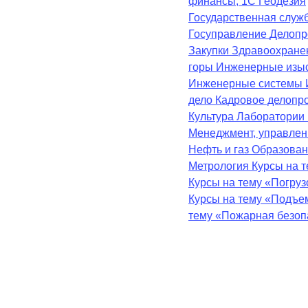
финансы, 1С
Геодезия
Государственная служ
Госуправление
Делопр
Закупки
Здравоохран
горы
Инженерные изы
Инженерные системы
дело
Кадровое делопр
Культура
Лаборатории
Менеджмент, управле
Нефть и газ
Образова
Метрология
Курсы на 
Курсы на тему «Погру
Курсы на тему «Подъе
тему «Пожарная безоп