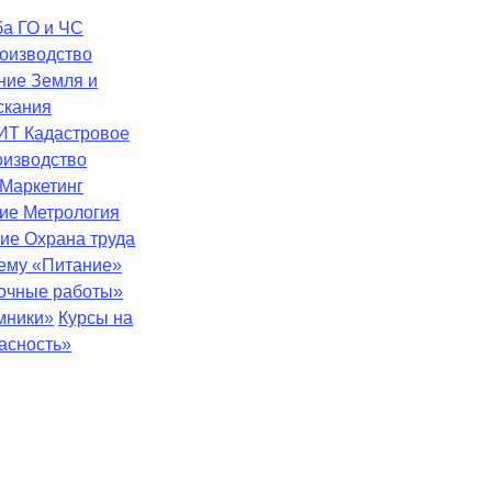
ба
ГО и ЧС
оизводство
ение
Земля и
скания
ИТ
Кадастровое
оизводство
Маркетинг
ние
Метрология
ние
Охрана труда
тему «Питание»
зочные работы»
мники»
Курсы на
асность»