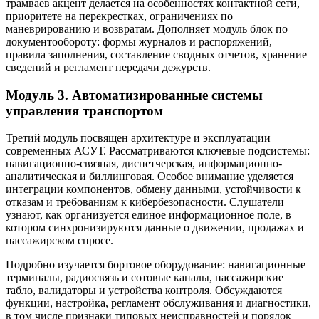
трамваев акцент делается на особенностях контактной сети,
приоритете на перекрестках, ограничениях по
маневрированию и возвратам. Дополняет модуль блок по
документообороту: формы журналов и распоряжений,
правила заполнения, составление сводных отчетов, хранение
сведений и регламент передачи дежурств.
Модуль 3. Автоматизированные системы
управления транспортом
Третий модуль посвящен архитектуре и эксплуатации
современных АСУТ. Рассматриваются ключевые подсистемы:
навигационно-связная, диспетчерская, информационно-
аналитическая и биллинговая. Особое внимание уделяется
интеграции компонентов, обмену данными, устойчивости к
отказам и требованиям к кибербезопасности. Слушатели
узнают, как организуется единое информационное поле, в
котором синхронизируются данные о движении, продажах и
пассажирском спросе.
Подробно изучается бортовое оборудование: навигационные
терминалы, радиосвязь и сотовые каналы, пассажирские
табло, валидаторы и устройства контроля. Обсуждаются
функции, настройка, регламент обслуживания и диагностики,
в том числе признаки типовых неисправностей и порядок