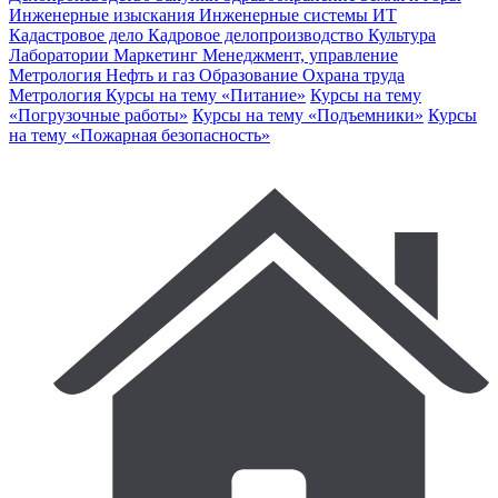
Инженерные изыскания
Инженерные системы
ИТ
Кадастровое дело
Кадровое делопроизводство
Культура
Лаборатории
Маркетинг
Менеджмент, управление
Метрология
Нефть и газ
Образование
Охрана труда
Метрология
Курсы на тему «Питание»
Курсы на тему
«Погрузочные работы»
Курсы на тему «Подъемники»
Курсы
на тему «Пожарная безопасность»