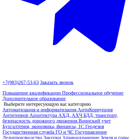
+7(983)
267-53-63
Заказать звонок
Повышение квалификации
Профессиональное обучение
Дополнительное образование
Выберите интересующую вас категорию
Автоматизация и информатизация
АнтиКоррупция
Антитеррор
Архитектура
АХД, АХЧ
БДД, транспорт,
безопасность дорожного движения
Воинский учет
Бухгалтерия, экономика, финансы, 1С
Геодезия
Государственная служба
ГО и ЧС
Госуправление
Делопроизводство
Закупки
Здравоохранение
Земля и горы