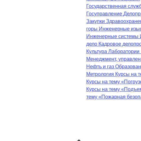
Государственная служ
Госуправление
Делопр
Закупки
Здравоохран
горы
Инженерные изы
Инженерные системы
дело
Кадровое делопр
Культура
Лаборатории
Менеджмент, управле
Нефть и газ
Образова
Метрология
Курсы на 
Курсы на тему «Погру
Курсы на тему «Подъе
тему «Пожарная безоп