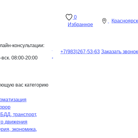
0
Красноярск
Избранное
лайн-консультации:
+7(983)
267-53-63
Заказать звонок
-вск. 08:00-20:00
ующую вас категорию
рматизация
ррор
Ч
БДД, транспорт,
го движения
рия, экономика,