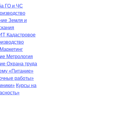
ба
ГО и ЧС
оизводство
ение
Земля и
скания
ИТ
Кадастровое
оизводство
Маркетинг
ние
Метрология
ние
Охрана труда
тему «Питание»
зочные работы»
мники»
Курсы на
асность»