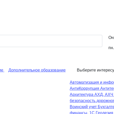
Он
пн.
ие
Дополнительное образование
Выберите интерес
Автоматизация и инфо
АнтиКоррупция
Антите
Архитектура
АХД, АХ
безопасность дорожно
Воинский учет
Бухгалте
финансы, 1С
Геодезия