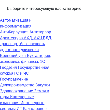
Выберите интересующую вас категорию
Автоматизация и
информатизация
АнтиКоррупция
Антитеррор
Архитектура
АХД, АХЧ
БДД,
транспорт, безопасность
дорожного движения
Воинский учет
Бухгалтерия,
экономика, финансы, 1С
Геодезия
Государственная
служба
ГО и ЧС
Госуправление
Делопроизводство
Закупки
Здравоохранение
Земля и
горы
Инженерные
изыскания
Инженерные
системы
ИТ
Кадастровое