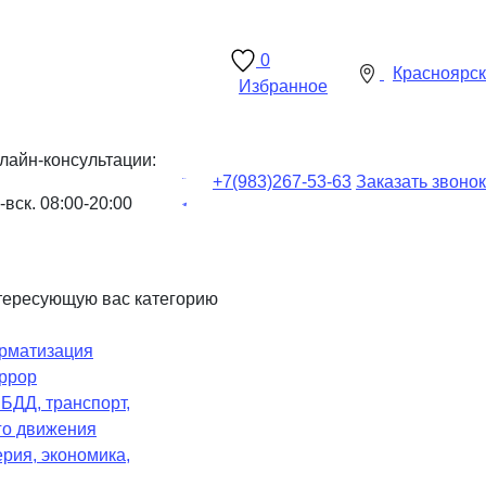
0
Красноярск
Избранное
лайн-консультации:
+7(983)
267-53-63
Заказать звонок
-вск. 08:00-20:00
тересующую вас категорию
рматизация
ррор
Ч
БДД, транспорт,
го движения
рия, экономика,