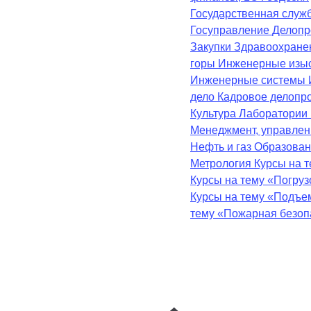
Государственная служ
Госуправление
Делопр
Закупки
Здравоохран
горы
Инженерные изы
Инженерные системы
дело
Кадровое делопр
Культура
Лаборатории
Менеджмент, управле
Нефть и газ
Образова
Метрология
Курсы на 
Курсы на тему «Погру
Курсы на тему «Подъе
тему «Пожарная безоп