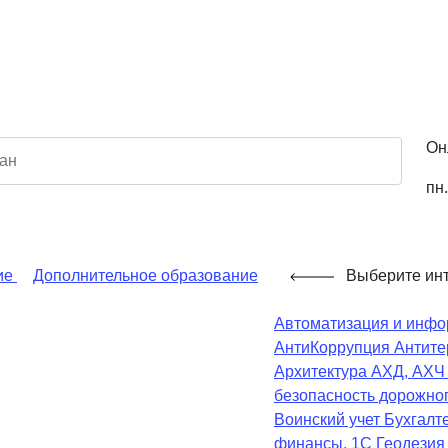
Он
пн.
ие
Дополнительное образование
Выберите ин
Автоматизация и инфо
АнтиКоррупция
Антите
Архитектура
АХД, АХ
безопасность дорожно
Воинский учет
Бухгалте
финансы, 1С
Геодезия