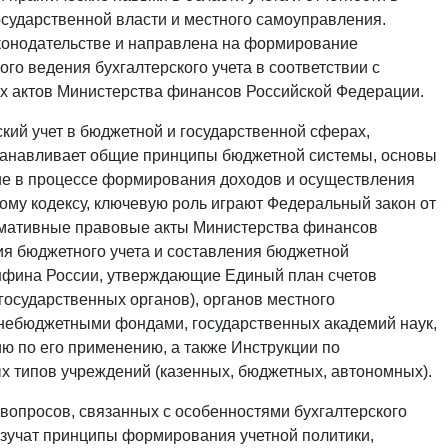
осударственной власти и местного самоуправления.
конодательстве и направлена на формирование
о ведения бухгалтерского учета в соответствии с
х актов Министерства финансов Российской Федерации.
ий учет в бюджетной и государственной сферах,
танавливает общие принципы бюджетной системы, основы
ие в процессе формирования доходов и осуществления
ому кодексу, ключевую роль играют Федеральный закон от
ормативные правовые акты Министерства финансов
я бюджетного учета и составления бюджетной
инфина России, утверждающие Единый план счетов
(государственных органов), органов местного
небюджетными фондами, государственных академий наук,
ю по его применению, а также Инструкции по
х типов учреждений (казенных, бюджетных, автономных).
 вопросов, связанных с особенностями бухгалтерского
изучат принципы формирования учетной политики,