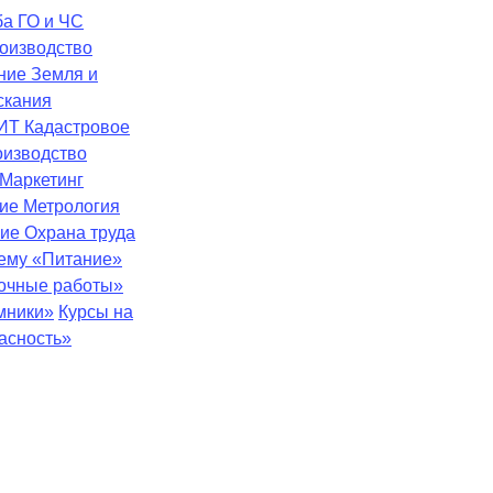
ба
ГО и ЧС
оизводство
ение
Земля и
скания
ИТ
Кадастровое
оизводство
Маркетинг
ние
Метрология
ние
Охрана труда
тему «Питание»
зочные работы»
мники»
Курсы на
асность»