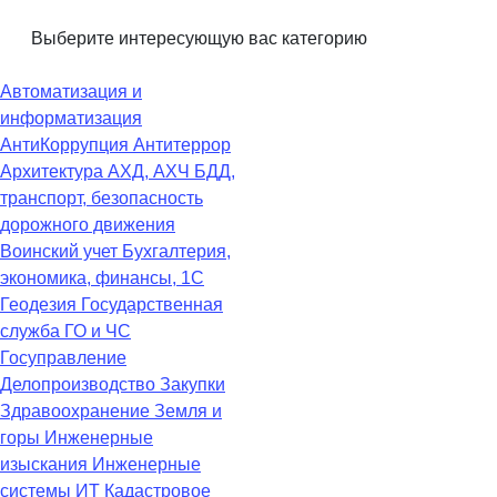
Выберите интересующую вас категорию
Автоматизация и
информатизация
АнтиКоррупция
Антитеррор
Архитектура
АХД, АХЧ
БДД,
транспорт, безопасность
дорожного движения
Воинский учет
Бухгалтерия,
экономика, финансы, 1С
Геодезия
Государственная
служба
ГО и ЧС
Госуправление
Делопроизводство
Закупки
Здравоохранение
Земля и
горы
Инженерные
изыскания
Инженерные
системы
ИТ
Кадастровое