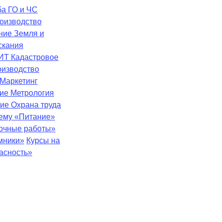
ба
ГО и ЧС
оизводство
ение
Земля и
скания
ИТ
Кадастровое
оизводство
Маркетинг
ние
Метрология
ние
Охрана труда
тему «Питание»
зочные работы»
мники»
Курсы на
асность»