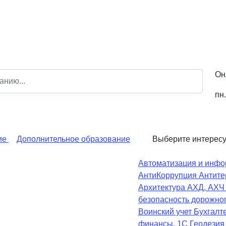
Он
пн.
ие
Дополнительное образование
Выберите интерес
Автоматизация и инфо
АнтиКоррупция
Антите
Архитектура
АХД, АХ
безопасность дорожно
Воинский учет
Бухгалте
финансы, 1С
Геодезия