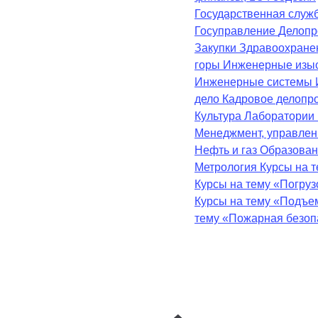
Государственная служ
Госуправление
Делопр
Закупки
Здравоохран
горы
Инженерные изы
Инженерные системы
дело
Кадровое делопр
Культура
Лаборатории
Менеджмент, управле
Нефть и газ
Образова
Метрология
Курсы на 
Курсы на тему «Погру
Курсы на тему «Подъе
тему «Пожарная безоп