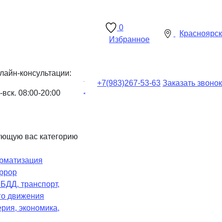
0
Красноярск
Избранное
лайн-консультации:
+7(983)
267-53-63
Заказать звонок
-вск. 08:00-20:00
ующую вас категорию
рматизация
ррор
Ч
БДД, транспорт,
го движения
рия, экономика,